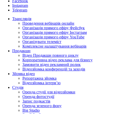
Facebook
Instagram
Telegram
Трансляція
Проведення вебінарів онлайн
Організація прямого ефіру Фейсбук
Організація прямого ефіру Інстаграм
Організація прямого ефіру YouTube
Організувати телеміст
Комплексне налаштування вебінарів
Продакшн
Відео Продакшн повного циклу
Корпоративна відео реклама для бізнесу
Замовити відео рекламний ролик
Відеозйомка конференцій та заходів
Зйомка відео
Репортажна зйомка
Відеозйомка інтерв’ю
Студія
Оренда студії для відеозйомки
Оренда фотостудії
Запис подкастів
Оренда зеленого фону
Big Studio