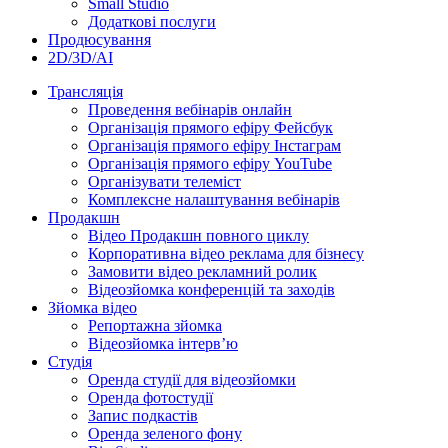
Small Studio
Додаткові послуги
Продюсування
2D/3D/AI
Трансляція
Проведення вебінарів онлайн
Організація прямого ефіру Фейсбук
Організація прямого ефіру Інстаграм
Організація прямого ефіру YouTube
Організувати телеміст
Комплексне налаштування вебінарів
Продакшн
Відео Продакшн повного циклу
Корпоративна відео реклама для бізнесу
Замовити відео рекламний ролик
Відеозйомка конференцій та заходів
Зйомка відео
Репортажна зйомка
Відеозйомка інтерв’ю
Студія
Оренда студії для відеозйомки
Оренда фотостудії
Запис подкастів
Оренда зеленого фону