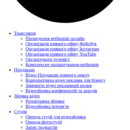
Трансляція
Проведення вебінарів онлайн
Організація прямого ефіру Фейсбук
Організація прямого ефіру Інстаграм
Організація прямого ефіру YouTube
Організувати телеміст
Комплексне налаштування вебінарів
Продакшн
Відео Продакшн повного циклу
Корпоративна відео реклама для бізнесу
Замовити відео рекламний ролик
Відеозйомка конференцій та заходів
Зйомка відео
Репортажна зйомка
Відеозйомка інтерв’ю
Студія
Оренда студії для відеозйомки
Оренда фотостудії
Запис подкастів