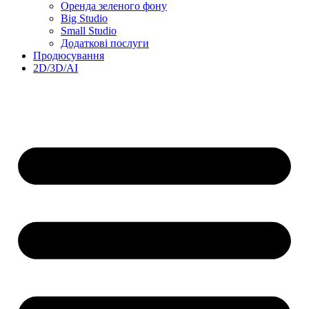
Оренда зеленого фону
Big Studio
Small Studio
Додаткові послуги
Продюсування
2D/3D/AI