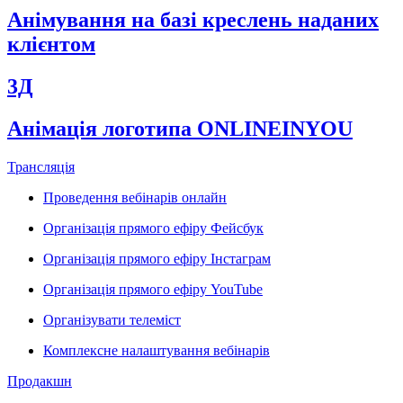
Анімування на базі креслень наданих
клієнтом
3Д
Анімація логотипа ONLINEINYOU
Трансляція
Проведення вебінарів онлайн
Організація прямого ефіру Фейсбук
Організація прямого ефіру Інстаграм
Організація прямого ефіру YouTube
Організувати телеміст
Комплексне налаштування вебінарів
Продакшн