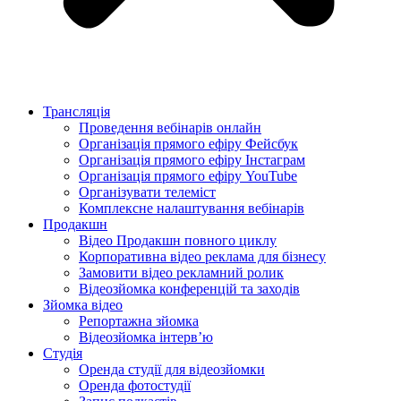
Трансляція
Проведення вебінарів онлайн
Організація прямого ефіру Фейсбук
Організація прямого ефіру Інстаграм
Організація прямого ефіру YouTube
Організувати телеміст
Комплексне налаштування вебінарів
Продакшн
Відео Продакшн повного циклу
Корпоративна відео реклама для бізнесу
Замовити відео рекламний ролик
Відеозйомка конференцій та заходів
Зйомка відео
Репортажна зйомка
Відеозйомка інтерв’ю
Студія
Оренда студії для відеозйомки
Оренда фотостудії