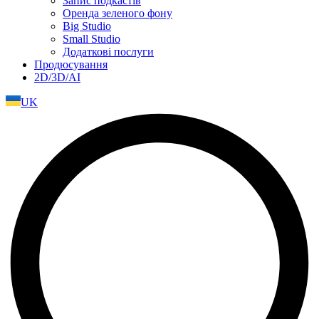
Запис подкастів
Оренда зеленого фону
Big Studio
Small Studio
Додаткові послуги
Продюсування
2D/3D/AI
UK