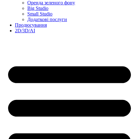
Оренда зеленого фону
Big Studio
Small Studio
Додаткові послуги
Продюсування
2D/3D/AI