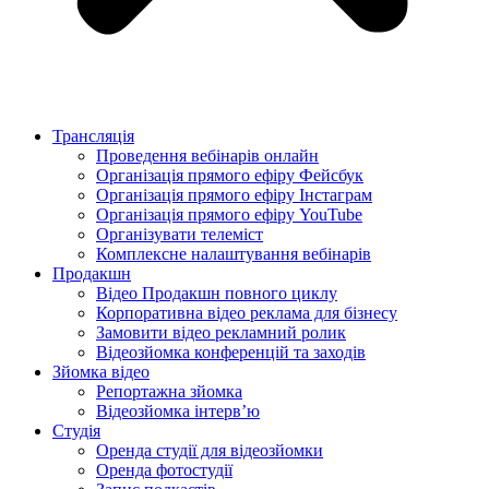
Трансляція
Проведення вебінарів онлайн
Організація прямого ефіру Фейсбук
Організація прямого ефіру Інстаграм
Організація прямого ефіру YouTube
Організувати телеміст
Комплексне налаштування вебінарів
Продакшн
Відео Продакшн повного циклу
Корпоративна відео реклама для бізнесу
Замовити відео рекламний ролик
Відеозйомка конференцій та заходів
Зйомка відео
Репортажна зйомка
Відеозйомка інтерв’ю
Студія
Оренда студії для відеозйомки
Оренда фотостудії