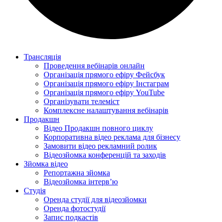
Трансляція
Проведення вебінарів онлайн
Організація прямого ефіру Фейсбук
Організація прямого ефіру Інстаграм
Організація прямого ефіру YouTube
Організувати телеміст
Комплексне налаштування вебінарів
Продакшн
Відео Продакшн повного циклу
Корпоративна відео реклама для бізнесу
Замовити відео рекламний ролик
Відеозйомка конференцій та заходів
Зйомка відео
Репортажна зйомка
Відеозйомка інтерв’ю
Студія
Оренда студії для відеозйомки
Оренда фотостудії
Запис подкастів