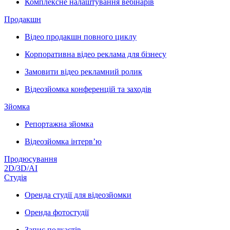
Комплексне налаштування вебінарів
Продакшн
Відео продакшн повного циклу
Корпоративна відео реклама для бізнесу
Замовити відео рекламний ролик
Відеозйомка конференцій та заходів
Зйомка
Репортажна зйомка
Відеозйомка інтерв’ю
Продюсування
2D/3D/AI
Студія
Оренда студії для відеозйомки
Оренда фотостудії
Запис подкастів