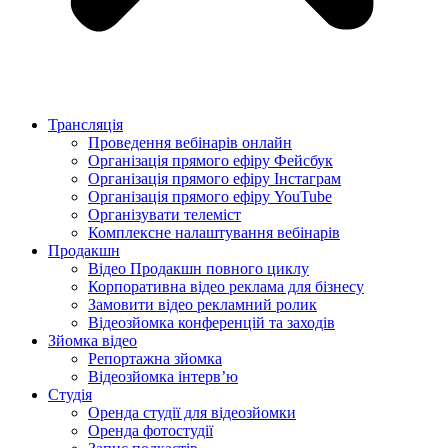
Трансляція
Проведення вебінарів онлайн
Організація прямого ефіру Фейсбук
Організація прямого ефіру Інстаграм
Організація прямого ефіру YouTube
Організувати телеміст
Комплексне налаштування вебінарів
Продакшн
Відео Продакшн повного циклу
Корпоративна відео реклама для бізнесу
Замовити відео рекламний ролик
Відеозйомка конференцій та заходів
Зйомка відео
Репортажна зйомка
Відеозйомка інтерв’ю
Студія
Оренда студії для відеозйомки
Оренда фотостудії