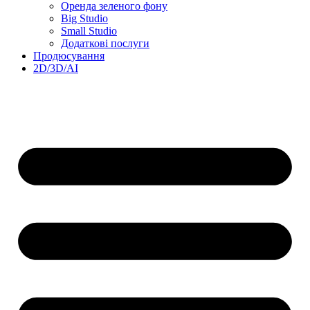
Оренда зеленого фону
Big Studio
Small Studio
Додаткові послуги
Продюсування
2D/3D/AI