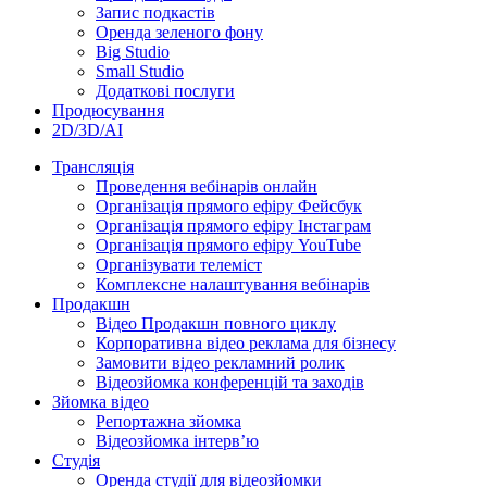
Запис подкастів
Оренда зеленого фону
Big Studio
Small Studio
Додаткові послуги
Продюсування
2D/3D/AI
Трансляція
Проведення вебінарів онлайн
Організація прямого ефіру Фейсбук
Організація прямого ефіру Інстаграм
Організація прямого ефіру YouTube
Організувати телеміст
Комплексне налаштування вебінарів
Продакшн
Відео Продакшн повного циклу
Корпоративна відео реклама для бізнесу
Замовити відео рекламний ролик
Відеозйомка конференцій та заходів
Зйомка відео
Репортажна зйомка
Відеозйомка інтерв’ю
Студія
Оренда студії для відеозйомки