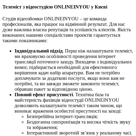
Телеміст з відеостудією ONLINEINYOU у Києві
Студія відеозйомки ONLINEINYOU – це команда
професіоналів, яка працює на відмінний результат. Для нас
дуже важлива власна репутація та успішність клієнтів. Якість
виконаних нашими спеціалістами проектів гарантується
такими показниками:
Індивідуальний підхід
. Перш ніж налаштувати телеміст,
ми враховуємо особливості проведення інтернет
трансляції поточного заходу. Виходячи з індивідуальних
вимог, підбирається необхідний для ефективного
вирішення задач набір апаратури. Вам не потрібно
доплачувати за додаткові послуги, якщо вони вам не
потрібні, та ви завжди зможете замовити телеміст,
обравши пакет за відповідною ціною.
Повний ефект присутності
. Технічна база та
майстерність фахівців відеостудії ONLINEINYOU
дозволяють налаштувати телеміст таким чином, що
виникає враження особистої присутності на заході:
Безперебійна інтернет-трансляція;
Бездоганна синхронізація та висока чіткість звуку
та зображення;
Інтерактивний зворотній зв’язок у реальному часі.