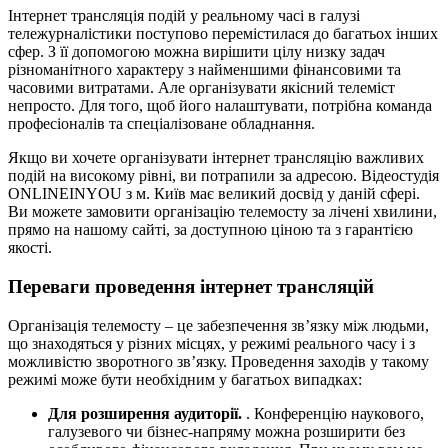
Інтернет трансляція подій у реальному часі в галузі
тележурналістики поступово перемістилася до багатьох інших
сфер. З її допомогою можна вирішити цілу низку задач
різноманітного характеру з найменшими фінансовими та
часовими витратами. Але організувати якісний телеміст
непросто. Для того, щоб його налаштувати, потрібна команда
професіоналів та спеціалізоване обладнання.
Якщо ви хочете організувати інтернет трансляцію важливих
подій на високому рівні, ви потрапили за адресою. Відеостудія
ONLINEINYOU з м. Київ має великий досвід у даній сфері.
Ви можете замовити організацію телемосту за лічені хвилини,
прямо на нашому сайті, за доступною ціною та з гарантією
якості.
Переваги проведення інтернет трансляцій
Організація телемосту – це забезпечення зв’язку між людьми,
що знаходяться у різних місцях, у режимі реального часу і з
можливістю зворотного зв’язку. Проведення заходів у такому
режимі може бути необхідним у багатьох випадках:
Для розширення аудиторії.
. Конференцію наукового,
галузевого чи бізнес-напряму можна розширити без