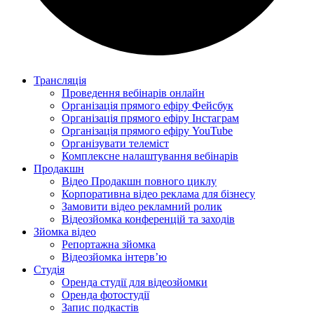
Трансляція
Проведення вебінарів онлайн
Організація прямого ефіру Фейсбук
Організація прямого ефіру Інстаграм
Організація прямого ефіру YouTube
Організувати телеміст
Комплексне налаштування вебінарів
Продакшн
Відео Продакшн повного циклу
Корпоративна відео реклама для бізнесу
Замовити відео рекламний ролик
Відеозйомка конференцій та заходів
Зйомка відео
Репортажна зйомка
Відеозйомка інтерв’ю
Студія
Оренда студії для відеозйомки
Оренда фотостудії
Запис подкастів