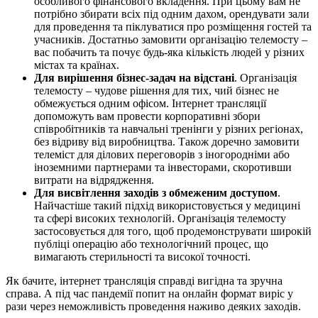
особливого фінансового вкладення. При цьому вам не
потрібно збирати всіх під одним дахом, орендувати зали
для проведення та піклуватися про розміщення гостей та
учасників. Достатньо замовити організацію телемосту –
вас побачить та почує будь-яка кількість людей у ​​різних
містах та країнах.
Для вирішення бізнес-задач на відстані
. Організація
телемосту – чудове рішення для тих, чий бізнес не
обмежується одним офісом. Інтернет трансляції
допоможуть вам провести корпоративні збори
співробітників та навчальні тренінги у різних регіонах,
без відриву від виробництва. Також доречно замовити
телеміст для ділових переговорів з іногородніми або
іноземними партнерами та інвесторами, скоротивши
витрати на відрядження.
Для висвітлення заходів з обмеженим доступом
.
Найчастіше такий підхід використовується у медицині
та сфері високих технологій. Організація телемосту
застосовується для того, щоб продемонструвати широкій
публіці операцію або технологічний процес, що
вимагають стерильності та високої точності.
Як бачите, інтернет трансляція справді вигідна та зручна
справа. А під час пандемії попит на онлайн формат виріс у
рази через неможливість проведення наживо деяких заходів.