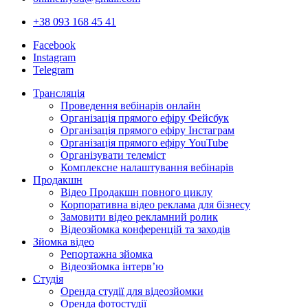
+38 093 168 45 41
Facebook
Instagram
Telegram
Трансляція
Проведення вебінарів онлайн
Організація прямого ефіру Фейсбук
Організація прямого ефіру Інстаграм
Організація прямого ефіру YouTube
Організувати телеміст
Комплексне налаштування вебінарів
Продакшн
Відео Продакшн повного циклу
Корпоративна відео реклама для бізнесу
Замовити відео рекламний ролик
Відеозйомка конференцій та заходів
Зйомка відео
Репортажна зйомка
Відеозйомка інтерв’ю
Студія
Оренда студії для відеозйомки
Оренда фотостудії