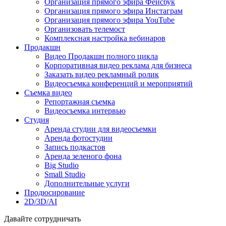
Организация прямого эфира Фейсбук
Организация прямого эфира Инстаграм
Организация прямого эфира YouTube
Организовать телемост
Комплексная настройка вебинаров
Продакшн
Видео Продакшн полного цикла
Корпоративная видео реклама для бизнеса
Заказать видео рекламный ролик
Видеосъемка конференций и мероприятий
Съемка видео
Репортажная съемка
Видеосъемка интервью
Студия
Аренда студии для видеосъемки
Аренда фотостудии
Запись подкастов
Аренда зеленого фона
Big Studio
Small Studio
Дополнительные услуги
Продюсирование
2D/3D/AI
Давайте сотрудничать