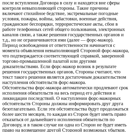
после вступления Договора в силу и находятся вне сферы
контроля невыполняющей стороны. Такие причины
включают стихийное бедствие, экстремальные погодные
условия, пожары, войны, забастовки, военные действия,
гражданские беспорядки, террористические акты, сбои в
работе телефонных сетей общего пользования, электронных
каналов связи, а также решения государственных органов и
т.д., но не ограничиваются ими (далее — форс-мажор).
Период освобождения от ответственности начинается с
момента объявления невыполняющей Стороной форс-мажора,
что подтверждается соответствующей справкой, заверенной
торгово-промышленной палатой или другими
доказательствами. Если форс-мажор возник в результате
решения государственных органов, Стороны считают, что
текст такого решения является достаточным доказательством
наступления обстоятельств форс-мажора.
Обстоятельства форс-мажора автоматически продлевают срок
исполнения обязательств на весь период его действия и
ликвидации последствий. О наступлении форс-мажорных
обстоятельств Стороны должны информировать друг друга
безотлагательно. Если эти обстоятельства будут продолжаться
более шести месяцев, то каждая из Сторон будет иметь право
отказаться от дальнейшего исполнения обязательств по
Договору, и в таком случае ни одна из Сторон не будет иметь
право на возмещение другой Стороной возможных убытков.