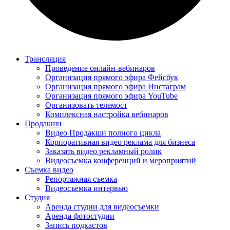
Трансляция
Проведение онлайн-вебинаров
Организация прямого эфира Фейсбук
Организация прямого эфира Инстаграм
Организация прямого эфира YouTube
Организовать телемост
Комплексная настройка вебинаров
Продакшн
Видео Продакшн полного цикла
Корпоративная видео реклама для бизнеса
Заказать видео рекламный ролик
Видеосъемка конференций и мероприятий
Съемка видео
Репортажная съемка
Видеосъемка интервью
Студия
Аренда студии для видеосъемки
Аренда фотостудии
Запись подкастов