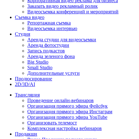
Корпоративная видео реклама для бизнеса
Заказать видео рекламный ролик
Видеосъемка конференций и мероприятий
Съемка видео
Репортажная съемка
Видеосъемка интервью
Студия
Аренда студии для видеосъемки
Аренда фотостудии
Запись подкастов
Аренда зеленого фона
Big Studio
Small Studio
Дополнительные услуги
Продюсирование
2D/3D/AI
Трансляция
Проведение онлайн-вебинаров
Организация прямого эфира Фейсбук
Организация прямого эфира Инстаграм
Организация прямого эфира YouTube
Организовать телемост
Комплексная настройка вебинаров
Продакшн